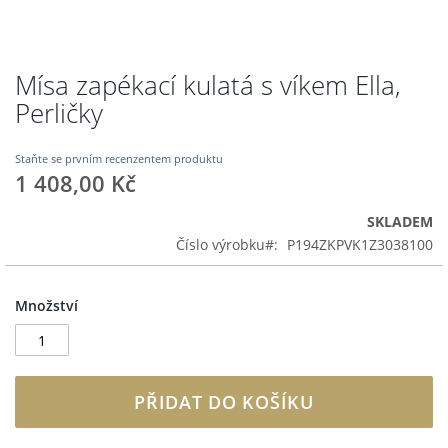
Mísa zapékací kulatá s víkem Ella,
Přeskočit
na
Perličky
začátek
galerie
s
Staňte se prvním recenzentem produktu
1 408,00 Kč
obrázky
SKLADEM
Číslo výrobku
P194ZKPVK1Z3038100
Množství
PŘIDAT DO KOŠÍKU