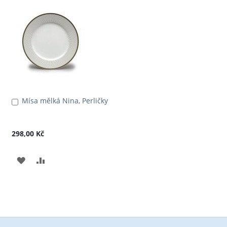
K
K
OBLÍBENÝM
POROVNÁNÍ
Mísa mělká Nina, Perličky
Přidat
do
košíku
298,00 Kč
PŘIDAT
PŘIDAT
K
K
OBLÍBENÝM
POROVNÁNÍ