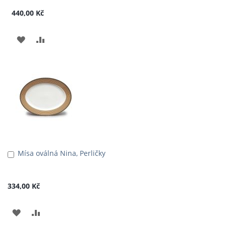
440,00 Kč
PŘIDAT
PŘIDAT
K
K
OBLÍBENÝM
POROVNÁNÍ
Mísa oválná Nina, Perličky
Přidat
do
košíku
334,00 Kč
PŘIDAT
PŘIDAT