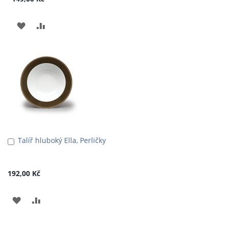
PŘIDAT
PŘIDAT
K
K
OBLÍBENÝM
POROVNÁNÍ
Talíř hluboký Ella, Perličky
Přidat
do
košíku
192,00 Kč
PŘIDAT
PŘIDAT
K
K