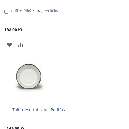
Talíř mělký Nina, Perličky
Přidat
do
košíku
198,00 Kč
PŘIDAT
PŘIDAT
K
K
OBLÍBENÝM
POROVNÁNÍ
Talíř desertní Nina, Perličky
Přidat
do
košíku
149,00 Kč