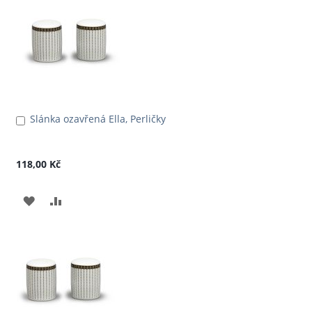
OBLÍBENÝM
POROVNÁNÍ
Slánka ozavřená Ella, Perličky
Přidat
do
košíku
118,00 Kč
PŘIDAT
PŘIDAT
K
K
OBLÍBENÝM
POROVNÁNÍ