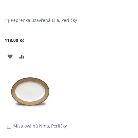
Pepřenka uzavřená Ella, Perličky
Přidat
do
košíku
118,00 Kč
PŘIDAT
PŘIDAT
K
K
OBLÍBENÝM
POROVNÁNÍ
Mísa oválná Nina, Perličky
Přidat
do
košíku