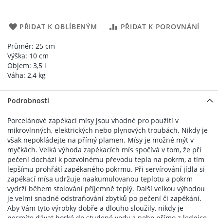
PŘIDAT K OBLÍBENÝM
PŘIDAT K POROVNÁNÍ
Průměr: 25 cm
Výška: 10 cm
Objem: 3,5 l
Váha: 2,4 kg
Podrobnosti
Porcelánové zapékací mísy jsou vhodné pro použití v
mikrovlnných, elektrických nebo plynových troubách. Nikdy je
však nepokládejte na přímý plamen. Mísy je možné mýt v
myčkách. Velká výhoda zapékacích mís spočívá v tom, že při
pečení dochází k pozvolnému převodu tepla na pokrm, a tím
lepšímu prohřátí zapékaného pokrmu. Při servírování jídla si
zapékací mísa udržuje naakumulovanou teplotu a pokrm
vydrží během stolování příjemně teplý. Další velkou výhodou
je velmi snadné odstraňování zbytků po pečení či zapékání.
Aby Vám tyto výrobky dobře a dlouho sloužily, nikdy je
nesmíte dávat horké do studené vody a nebo přímo z lednice