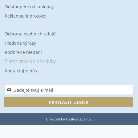
Odstoupeni od smlouvy
Reklamacni protokol
Ochrana osobních údajů
Hledané výrazy
Rozšířené hledání
Zjistit stav objednávky
Kontaktujte nás
Přihlaste
se
k
PŘIHLÁSIT ODBĚR
odběru
zpravodaje:
Created by
GetReady s.r.o.