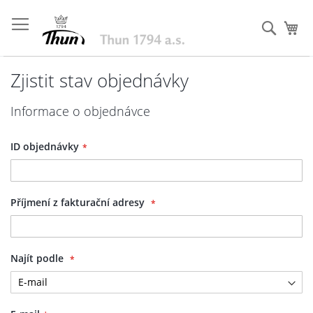
Přejít
na
Hleda
Můj
obsah
Zjistit stav objednávky
Informace o objednávce
ID objednávky
Příjmení z fakturační adresy
Najít podle