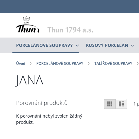
Přejít
na
obsah
PORCELÁNOVÉ SOUPRAVY
KUSOVÝ PORCELÁN
Úvod
PORCELÁNOVÉ SOUPRAVY
TALÍŘOVÉ SOUPRAVY
JANA
Zobrazení
Porovnání produktů
Mřížka
Sezna
1
p
K porovnání nebyl zvolen žádný
produkt.