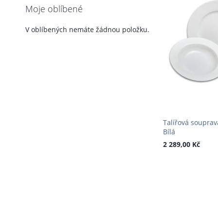
Moje oblíbené
V oblíbených nemáte žádnou položku.
Talířová souprava
Bílá
2 289,00 Kč
PŘIDAT DO KOŠÍKU
PŘIDAT
K
PŘIDAT
OBLÍBENÝM
K