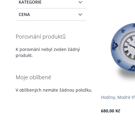
KATEGORIE
CENA
Porovnání produktů
K porovnání nebyl zvolen žádný
produkt.
Moje oblíbené
V oblíbených nemáte žádnou položku.
Hodiny, Modré t
680,00 Kč
PŘIDAT DO KOŠÍKU
PŘIDAT DO KOŠÍKU
PŘIDAT DO KOŠÍKU
PŘIDAT
PŘIDAT
PŘIDAT