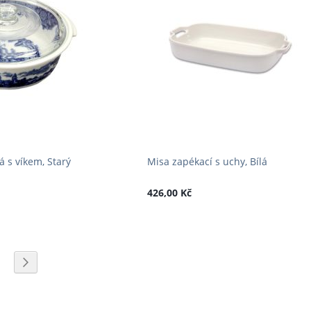
á s víkem, Starý
Misa zapékací s uchy, Bílá
426,00 Kč
e stránku
ka
tránka
Stránka
Následující