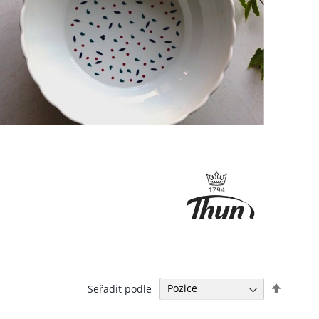
Nastavi
Seřadit podle
sestup