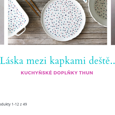
m
odukty
1
-
12
z
49