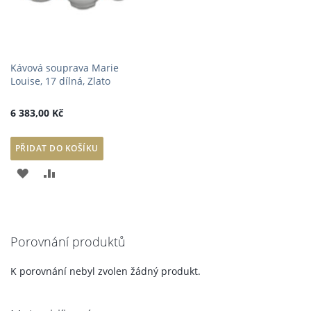
Kávová souprava Marie
Louise, 17 dílná, Zlato
6 383,00 Kč
PŘIDAT DO KOŠÍKU
PŘIDAT
PŘIDAT
K
K
OBLÍBENÝM
POROVNÁNÍ
Porovnání produktů
K porovnání nebyl zvolen žádný produkt.