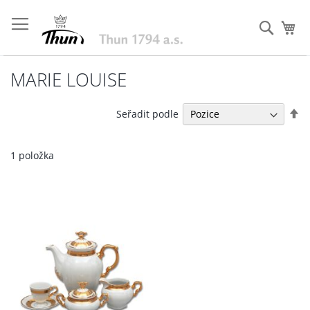
Přejít
na
Hleda
Můj
obsah
MARIE LOUISE
Na
Seřadit podle
se
1
položka