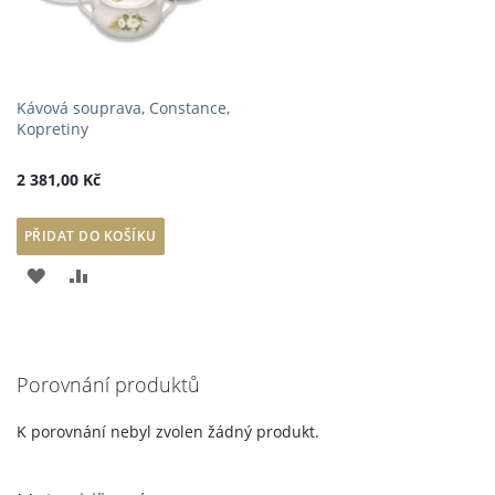
Kávová souprava, Constance,
Kopretiny
2 381,00 Kč
PŘIDAT DO KOŠÍKU
PŘIDAT
PŘIDAT
K
K
OBLÍBENÝM
POROVNÁNÍ
Porovnání produktů
K porovnání nebyl zvolen žádný produkt.