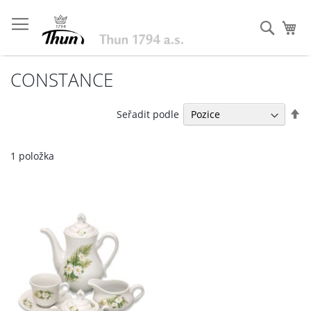
Přejít
na
Hleda
Můj
obsah
CONSTANCE
Na
Seřadit podle
se
1
položka