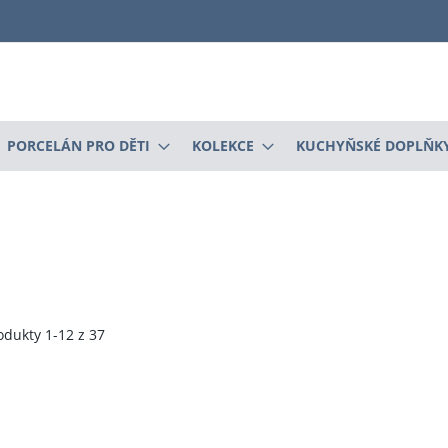
PORCELÁN PRO DĚTI
KOLEKCE
KUCHYŇSKÉ DOPLŇK
m
odukty
1
-
12
z
37