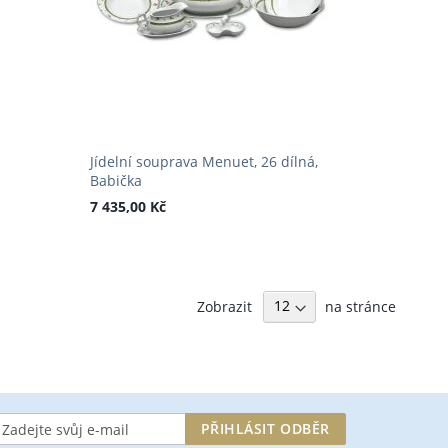
Jídelní souprava Menuet, 26 dílná,
Babička
7 435,00 Kč
Zobrazit
na stránce
aste
PŘIHLÁSIT ODBĚR