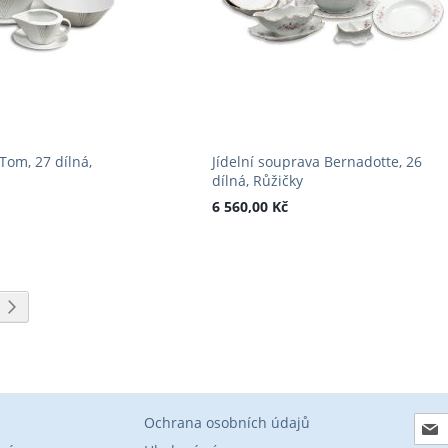
Tom, 27 dílná,
Jídelní souprava Bernadotte, 26
dílná, Růžičky
6 560,00 Kč
e stránku
ka
Stránka
Následující
Přihl
Ochrana osobních údajů
se