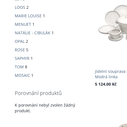
LOOS
2
MARIE LOUISE
1
MENUET
1
NATÁLIE - CIBULÁK
1
OPAL
2
ROSE
5
SAPHYR
1
TOM
8
Jídelní souprava 
MOSAIC
1
Modrá linka
5 124,00 Kč
Porovnání produktů
PŘIDAT DO KOŠÍKU
PŘIDAT DO KOŠÍKU
PŘIDAT DO KOŠÍKU
K porovnání nebyl zvolen žádný
PŘIDAT
PŘIDAT
PŘIDAT
produkt.
K
PŘIDAT
K
PŘIDAT
K
PŘIDAT
OBLÍBENÝM
K
OBLÍBENÝM
K
OBLÍBENÝM
K