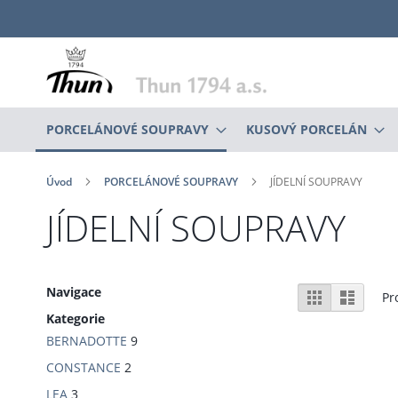
Přejít
na
obsah
PORCELÁNOVÉ SOUPRAVY
KUSOVÝ PORCELÁN
Úvod
PORCELÁNOVÉ SOUPRAVY
JÍDELNÍ SOUPRAVY
JÍDELNÍ SOUPRAVY
Zobrazení
Navigace
Mřížka
Sezna
Pr
Kategorie
BERNADOTTE
9
CONSTANCE
2
LEA
3