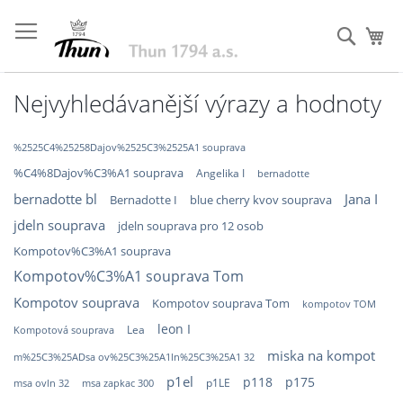
Přejít
na
Hleda
Můj
obsah
Nejvyhledávanější výrazy a hodnoty
%2525C4%25258Dajov%2525C3%2525A1 souprava
%C4%8Dajov%C3%A1 souprava
Angelika I
bernadotte
bernadotte bl
Jana I
Bernadotte I
blue cherry kvov souprava
jdeln souprava
jdeln souprava pro 12 osob
Kompotov%C3%A1 souprava
Kompotov%C3%A1 souprava Tom
Kompotov souprava
Kompotov souprava Tom
kompotov TOM
leon I
Lea
Kompotová souprava
miska na kompot
m%25C3%25ADsa ov%25C3%25A1ln%25C3%25A1 32
p1el
p175
p118
p1LE
msa zapkac 300
msa ovln 32