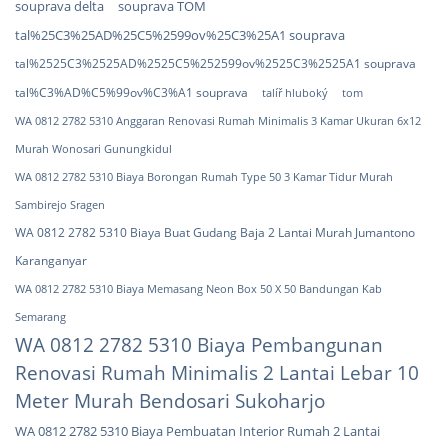
souprava TOM
souprava delta
tal%25C3%25AD%25C5%2599ov%25C3%25A1 souprava
tal%2525C3%2525AD%2525C5%252599ov%2525C3%2525A1 souprava
tal%C3%AD%C5%99ov%C3%A1 souprava
tom
talíř hluboký
WA 0812 2782 5310 Anggaran Renovasi Rumah Minimalis 3 Kamar Ukuran 6x12
Murah Wonosari Gunungkidul
WA 0812 2782 5310 Biaya Borongan Rumah Type 50 3 Kamar Tidur Murah
Sambirejo Sragen
WA 0812 2782 5310 Biaya Buat Gudang Baja 2 Lantai Murah Jumantono
Karanganyar
WA 0812 2782 5310 Biaya Memasang Neon Box 50 X 50 Bandungan Kab
Semarang
WA 0812 2782 5310 Biaya Pembangunan
Renovasi Rumah Minimalis 2 Lantai Lebar 10
Meter Murah Bendosari Sukoharjo
WA 0812 2782 5310 Biaya Pembuatan Interior Rumah 2 Lantai