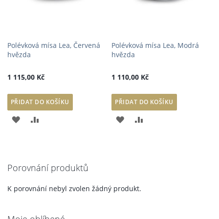
Polévková mísa Lea, Červená
Polévková mísa Lea, Modrá
hvězda
hvězda
1 115,00 Kč
1 110,00 Kč
PŘIDAT DO KOŠÍKU
PŘIDAT DO KOŠÍKU
PŘIDAT
PŘIDAT
PŘIDAT
PŘIDAT
K
K
K
K
OBLÍBENÝM
POROVNÁNÍ
OBLÍBENÝM
POROVNÁNÍ
Porovnání produktů
K porovnání nebyl zvolen žádný produkt.