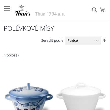
Přejít
na
Hleda
Můj
obsah
POLÉVKOVÉ MÍSY
Na
Seřadit podle
se
4
položek