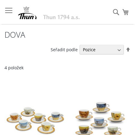
Přejít
na
Hleda
Můj
obsah
DOVA
Na
Seřadit podle
se
4
položek