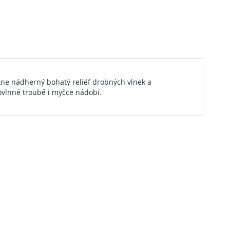
nikne nádherný bohatý reliéf drobných vlnek a
krovlnné troubě i myčce nádobí.