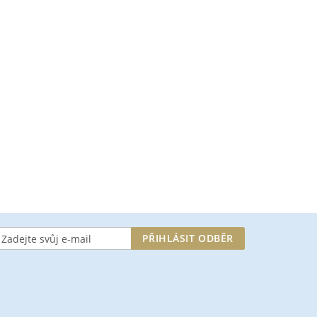
aste
PŘIHLÁSIT ODBĚR
ru
vodaje: