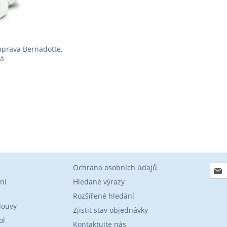
uprava Bernadotte,
lá
DAT
ÝM
OVNÁNÍ
Přihl
Ochrana osobních údajů
se
ní
Hledané výrazy
k
Rozšířené hledání
odbě
louvy
zpra
Zjistit stav objednávky
ol
Kontaktujte nás