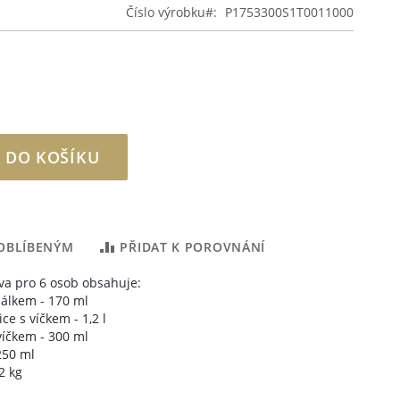
Číslo výrobku
P1753300S1T0011000
 DO KOŠÍKU
 OBLÍBENÝM
PŘIDAT K POROVNÁNÍ
va pro 6 osob obsahuje:
šálkem - 170 ml
ce s víčkem - 1,2 l
víčkem - 300 ml
250 ml
2 kg