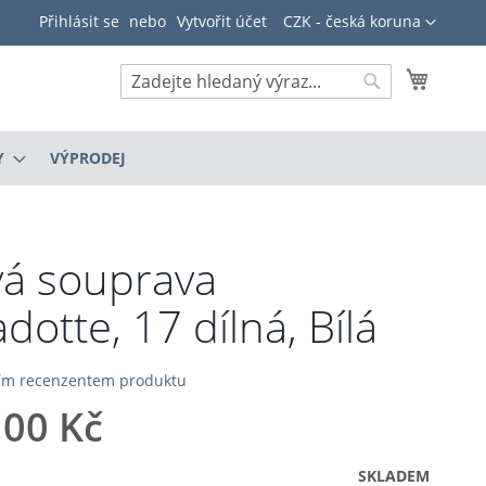
Měna
Přihlásit se
Vytvořit účet
CZK - česká koruna
Můj koš
Hledat
Hledat
Y
VÝPRODEJ
á souprava
dotte, 17 dílná, Bílá
ním recenzentem produktu
,00 Kč
SKLADEM