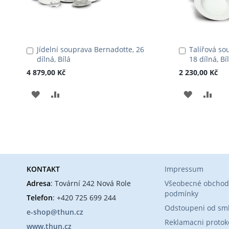
Jídelní souprava Bernadotte, 26
Talířová so
Přidat
Přidat
dílná, Bílá
18 dílná, Bí
do
do
košíku
košíku
4 879,00 Kč
2 230,00 Kč
PŘIDAT
PŘIDAT
PŘIDAT
PŘI
K
K
K
K
OBLÍBENÝM
POROVNÁNÍ
OBLÍBEN
POR
KONTAKT
Impressum
Adresa
: Tovární 242 Nová Role
Všeobecné obchod
podmínky
Telefon
: +420 725 699 244
Odstoupeni od sm
e-shop@thun.cz
Reklamacni protok
www.thun.cz