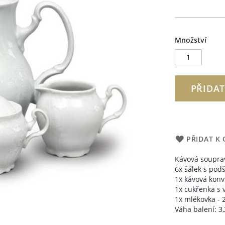
Množství
PŘIDAT
PŘIDAT K
Kávová soupra
6x šálek s pod
1x kávová konvi
1x cukřenka s 
1x mlékovka - 
Váha balení: 3,