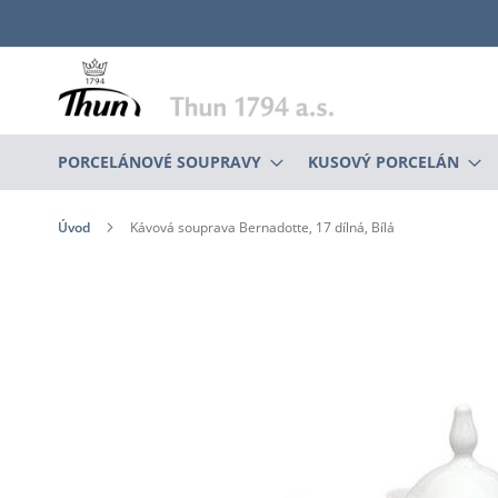
Přejít
na
obsah
PORCELÁNOVÉ SOUPRAVY
KUSOVÝ PORCELÁN
Úvod
Kávová souprava Bernadotte, 17 dílná, Bílá
Přeskočit
na
konec
galerie
s
obrázky