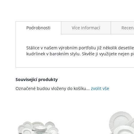
Přeskočit
na
Podrobnosti
Více informací
Recen
začátek
galerie
s
obrázky
Stálice v našem výrobním portfoliu již několik desetil
kudrlinek v barokním stylu. Skvěle ji využijete nejen p
Související produkty
Označené budou vloženy do košíku...
zvolit vše